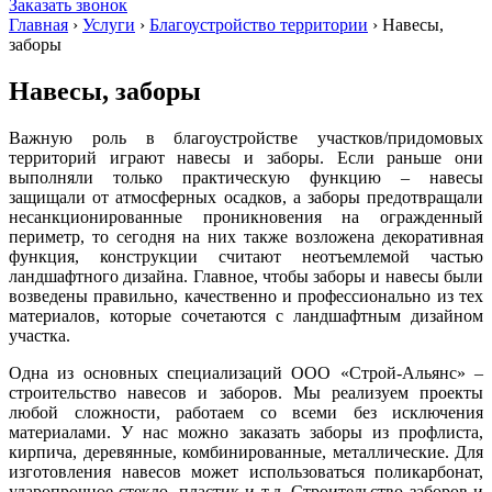
Заказать звонок
Главная
›
Услуги
›
Благоустройство территории
›
Навесы,
заборы
Навесы, заборы
Важную роль в благоустройстве участков/придомовых
территорий играют навесы и заборы. Если раньше они
выполняли только практическую функцию – навесы
защищали от атмосферных осадков, а заборы предотвращали
несанкционированные проникновения на огражденный
периметр, то сегодня на них также возложена декоративная
функция, конструкции считают неотъемлемой частью
ландшафтного дизайна. Главное, чтобы заборы и навесы были
возведены правильно, качественно и профессионально из тех
материалов, которые сочетаются с ландшафтным дизайном
участка.
Одна из основных специализаций ООО «Строй-Альянс» –
строительство навесов и заборов. Мы реализуем проекты
любой сложности, работаем со всеми без исключения
материалами. У нас можно заказать заборы из профлиста,
кирпича, деревянные, комбинированные, металлические. Для
изготовления навесов может использоваться поликарбонат,
ударопрочное стекло, пластик и т.д. Строительство заборов и