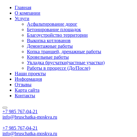
Главная
О компании
Услуги
Асфальтирование дорог
Бетонирование площадок
Благоустройство территории
Выкопка котлованов
Демонтажные работы
Копка траншей, дренажные работы
Кровельные работы
Укладка брусчатки(частные участки)
Работы в процессе (До/После)
Наши проекты
Информация
Отзывы
Карта сайта
Контакты
+7 985
767-04-21
info@bruschatka-moskva.ru
+7 985
767-04-21
info@bruschatka-moskva.ru