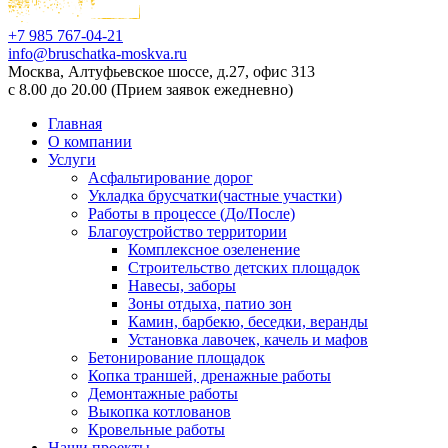
+7 985
767-04-21
info@bruschatka-moskva.ru
Москва,
Алтуфьевское шоссе, д.27, офис 313
с 8.00 до 20.00
(Прием заявок ежедневно)
Главная
О компании
Услуги
Асфальтирование дорог
Укладка брусчатки(частные участки)
Работы в процессе (До/После)
Благоустройство территории
Комплексное озеленение
Строительство детских площадок
Навесы, заборы
Зоны отдыха, патио зон
Камин, барбекю, беседки, веранды
Установка лавочек, качель и мафов
Бетонирование площадок
Копка траншей, дренажные работы
Демонтажные работы
Выкопка котлованов
Кровельные работы
Наши проекты