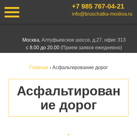
+7 985
767-04-21
info@bruschatka-moskva.ru
Москва,
Алтуфьевское шоссе, д.27, офис 313
с 8.00 до 20.00
(Прием заявок ежедневно)
Главная
›
Асфальтирование дорог
Асфальтирован
ие дорог