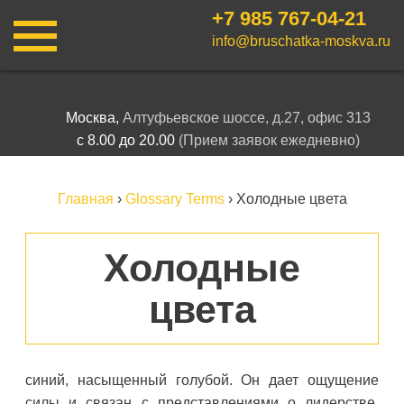
+7 985
767-04-21
info@bruschatka-moskva.ru
Москва,
Алтуфьевское шоссе, д.27, офис 313
с 8.00 до 20.00
(Прием заявок ежедневно)
Главная
›
Glossary Terms
›
Холодные цвета
Холодные
цвета
синий, насыщенный голубой. Он дает ощущение
силы и связан с представлениями о лидерстве.