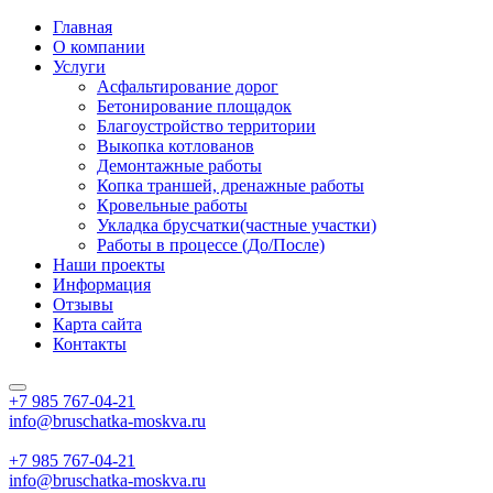
Главная
О компании
Услуги
Асфальтирование дорог
Бетонирование площадок
Благоустройство территории
Выкопка котлованов
Демонтажные работы
Копка траншей, дренажные работы
Кровельные работы
Укладка брусчатки(частные участки)
Работы в процессе (До/После)
Наши проекты
Информация
Отзывы
Карта сайта
Контакты
+7 985
767-04-21
info@bruschatka-moskva.ru
+7 985
767-04-21
info@bruschatka-moskva.ru