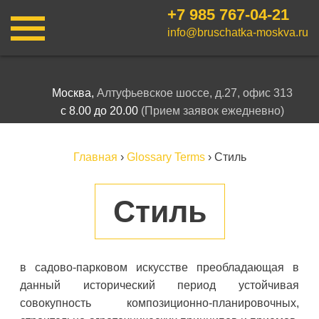
+7 985
767-04-21
info@bruschatka-moskva.ru
Москва,
Алтуфьевское шоссе, д.27, офис 313
с 8.00 до 20.00
(Прием заявок ежедневно)
Главная
›
Glossary Terms
›
Стиль
Стиль
в садово-парковом искусстве преобладающая в
данный исторический период устойчивая
совокупность композиционно-планировочных,