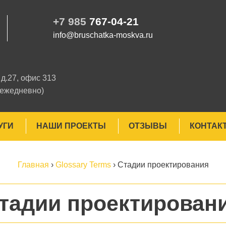
+7 985
767-04-21
info@bruschatka-moskva.ru
д.27, офис 313
 ежедневно)
УГИ
НАШИ ПРОЕКТЫ
ОТЗЫВЫ
КОНТАК
Главная
›
Glossary Terms
›
Стадии проектирования
тадии проектирован