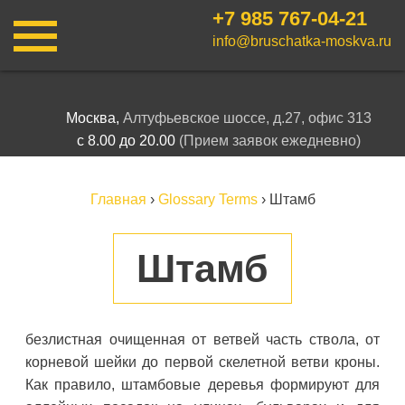
+7 985
767-04-21
info@bruschatka-moskva.ru
Москва,
Алтуфьевское шоссе, д.27, офис 313
с 8.00 до 20.00
(Прием заявок ежедневно)
Главная
›
Glossary Terms
›
Штамб
Штамб
безлистная очищенная от ветвей часть ствола, от
корневой шейки до первой скелетной ветви кроны.
Как правило, штамбовые деревья формируют для