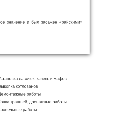
кое значение и был засажен «райскими»
Установка лавочек, качель и мафов
Выкопка котлованов
Демонтажные работы
Копка траншей, дренажные работы
Кровельные работы