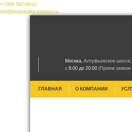
+7 985
767-04-21
info@bruschatka-moskva.ru
Москва,
Алтуфьевское шоссе, 
с 8.00 до 20.00
(Прием заявок
ГЛАВНАЯ
О КОМПАНИИ
УСЛ