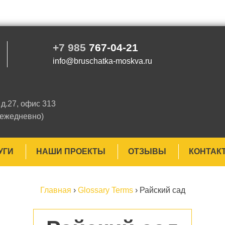
+7 985
767-04-21
info@bruschatka-moskva.ru
д.27, офис 313
 ежедневно)
УГИ
НАШИ ПРОЕКТЫ
ОТЗЫВЫ
КОНТАК
Главная
›
Glossary Terms
›
Райский сад