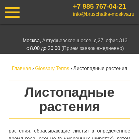
+7 985
767-04-21
info@bruschatka-moskva.ru
Москва,
Алтуфьевское шоссе, д.27, офис 313
с 8.00 до 20.00
(Прием заявок ежедневно)
Главная
›
Glossary Terms
›
Листопадные растения
Листопадные
растения
растения, сбрасывающие листья в определенное
время года, осенью (в умеренных широтах), летом