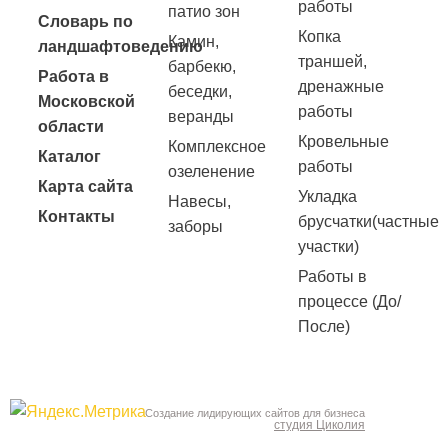
работы
патио зон
Словарь по
Копка
Камин,
ландшафтоведению
траншей,
барбекю,
Работа в
дренажные
беседки,
Московской
работы
веранды
области
Кровельные
Комплексное
Каталог
работы
озеленение
Карта сайта
Укладка
Навесы,
Контакты
брусчатки(частные
заборы
участки)
Работы в
процессе (До/
После)
Создание лидирующих сайтов для бизнеса
студия Циколия