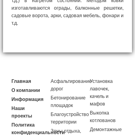
т.д.) в нагретом состоянии. Методом ковки
изготавливаются ограды, балконные решетки,
садовые ворота, арки, садовая мебель, фонари и
т.д.
Главная
Асфальтирование
Установка
дорог
лавочек,
О компании
качель и
Бетонирование
Информация
мафов
площадок
Наши
Выкопка
Благоустройство
проекты
котлованов
территории
Политика
Демонтажные
Зоны отдыха,
конфиденциальности