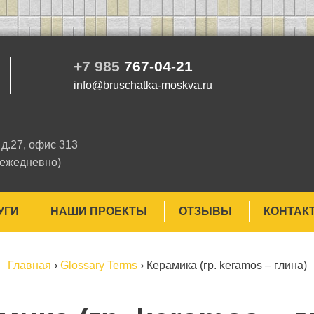
+7 985
767-04-21
info@bruschatka-moskva.ru
д.27, офис 313
 ежедневно)
УГИ
НАШИ ПРОЕКТЫ
ОТЗЫВЫ
КОНТАК
Главная
›
Glossary Terms
›
Керамика (гр. keramos – глина)