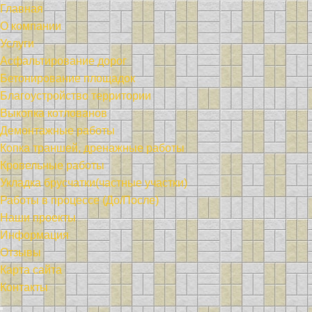
Главная
О компании
Услуги
Асфальтирование дорог
Бетонирование площадок
Благоустройство территории
Выкопка котлованов
Демонтажные работы
Копка траншей, дренажные работы
Кровельные работы
Укладка брусчатки(частные участки)
Работы в процессе (До/После)
Наши проекты
Информация
Отзывы
Карта сайта
Контакты