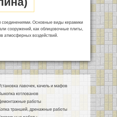
лина)
ми соединениями. Основные виды керамики
тали сооружений, как облицовочные плиты,
ив атмосферных воздействий.
Установка лавочек, качель и мафов
Выкопка котлованов
Демонтажные работы
Копка траншей, дренажные работы