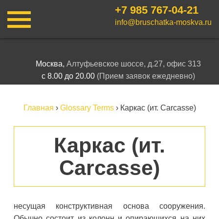
+7 985
767-04-21
info@bruschatka-moskva.ru
Москва,
Алтуфьевское шоссе, д.27, офис 313
с 8.00 до 20.00
(Прием заявок ежедневно)
Главная
›
Glossary Terms
›
Каркас (ит. Carcasse)
Каркас (ит.
Carcasse)
несущая конструктивная основа сооружения.
Обычно состоит из колонн и опирающихся на них