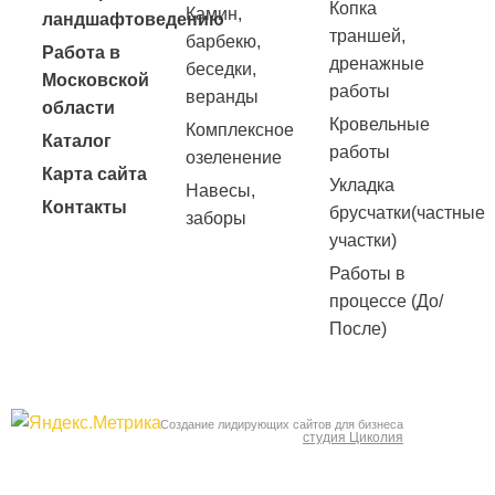
Копка
Камин,
ландшафтоведению
траншей,
барбекю,
Работа в
дренажные
беседки,
Московской
работы
веранды
области
Кровельные
Комплексное
Каталог
работы
озеленение
Карта сайта
Укладка
Навесы,
Контакты
брусчатки(частные
заборы
участки)
Работы в
процессе (До/
После)
Создание лидирующих сайтов для бизнеса
студия Циколия