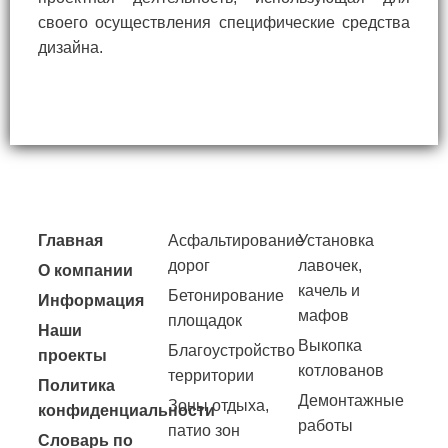
своего осуществления специфические средства
дизайна.
Главная
Асфальтирование
Установка
дорог
лавочек,
О компании
качель и
Бетонирование
Информация
мафов
площадок
Наши
Выкопка
Благоустройство
проекты
котлованов
территории
Политика
Демонтажные
Зоны отдыха,
конфиденциальности
работы
патио зон
Словарь по