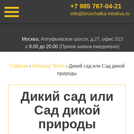
+7 985
767-04-21
info@bruschatka-moskva.ru
Москва,
Алтуфьевское шоссе, д.27, офис 313
с 8.00 до 20.00
(Прием заявок ежедневно)
Главная
›
Glossary Terms
›
Дикий сад или Сад дикой
природы
Дикий сад или
Сад дикой
природы