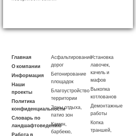
Главная
Асфальтирование
Установка
дорог
лавочек,
О компании
качель и
Бетонирование
Информация
мафов
площадок
Наши
Выкопка
Благоустройство
проекты
котлованов
территории
Политика
Демонтажные
Зоны отдыха,
конфиденциальности
работы
патио зон
Словарь по
Копка
Камин,
ландшафтоведению
траншей,
барбекю,
Работа в