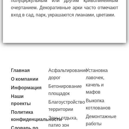
полуциркульным или другим криволинейным
очертанием. Декоративные арки часто отмечают
вход в сад, парк, украшаются лианами, цветами.
Главная
Асфальтирование
Установка
дорог
лавочек,
О компании
качель и
Бетонирование
Информация
мафов
площадок
Наши
Выкопка
Благоустройство
проекты
котлованов
территории
Политика
Демонтажные
Зоны отдыха,
конфиденциальности
работы
патио зон
Словарь по