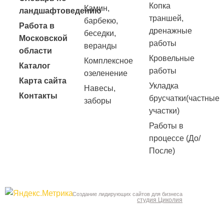
Копка
Камин,
ландшафтоведению
траншей,
барбекю,
Работа в
дренажные
беседки,
Московской
работы
веранды
области
Кровельные
Комплексное
Каталог
работы
озеленение
Карта сайта
Укладка
Навесы,
Контакты
брусчатки(частные
заборы
участки)
Работы в
процессе (До/
После)
Создание лидирующих сайтов для бизнеса
студия Циколия