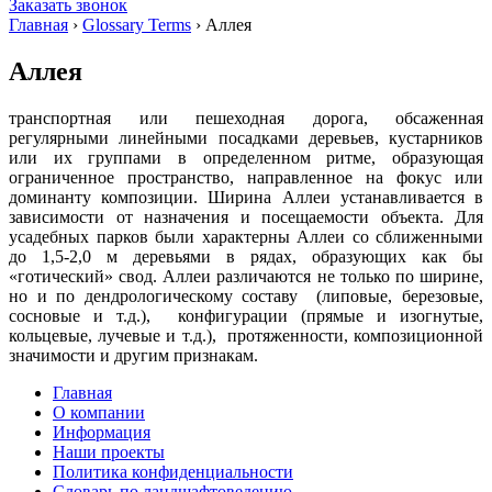
Заказать звонок
Главная
›
Glossary Terms
›
Аллея
Аллея
транспортная или пешеходная дорога, обсаженная
регулярными линейными посадками деревьев, кустарников
или их группами в определенном ритме, образующая
ограниченное пространство, направленное на фокус или
доминанту композиции. Ширина Аллеи устанавливается в
зависимости от назначения и посещаемости объекта. Для
усадебных парков были характерны Аллеи со сближенными
до 1,5-2,0 м деревьями в рядах, образующих как бы
«готический» свод. Аллеи различаются не только по ширине,
но и по дендрологическому составу (липовые, березовые,
сосновые и т.д.), конфигурации (прямые и изогнутые,
кольцевые, лучевые и т.д.), протяженности, композиционной
значимости и другим признакам.
Главная
О компании
Информация
Наши проекты
Политика конфиденциальности
Словарь по ландшафтоведению