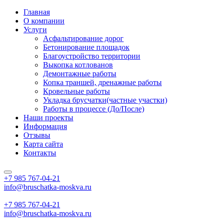
Главная
О компании
Услуги
Асфальтирование дорог
Бетонирование площадок
Благоустройство территории
Выкопка котлованов
Демонтажные работы
Копка траншей, дренажные работы
Кровельные работы
Укладка брусчатки(частные участки)
Работы в процессе (До/После)
Наши проекты
Информация
Отзывы
Карта сайта
Контакты
+7 985
767-04-21
info@bruschatka-moskva.ru
+7 985
767-04-21
info@bruschatka-moskva.ru