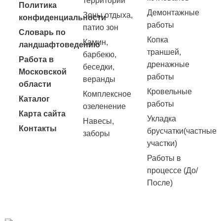
территории
Политика
Демонтажные
Зоны отдыха,
конфиденциальности
работы
патио зон
Словарь по
Копка
Камин,
ландшафтоведению
траншей,
барбекю,
Работа в
дренажные
беседки,
Московской
работы
веранды
области
Кровельные
Комплексное
Каталог
работы
озеленение
Карта сайта
Укладка
Навесы,
Контакты
брусчатки(частные
заборы
участки)
Работы в
процессе (До/
После)